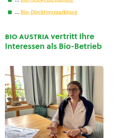
…
Bio-Schweinehaltung
…
Bio-Direktvermarktung
bio austria
vertritt Ihre
Interessen als Bio-Betrieb