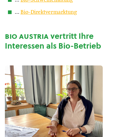
…
Bio-Schweinehaltung
…
Bio-Direktvermarktung
bio austria
vertritt Ihre
Interessen als Bio-Betrieb