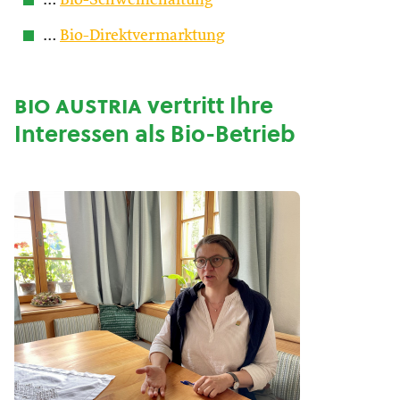
…
Bio-Schweinehaltung
…
Bio-Direktvermarktung
bio austria
vertritt Ihre
Interessen als Bio-Betrieb