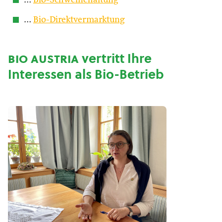
…
Bio-Schweinehaltung
…
Bio-Direktvermarktung
bio austria
vertritt Ihre
Interessen als Bio-Betrieb