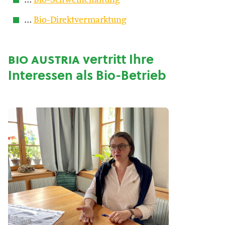
…
Bio-Schweinehaltung
…
Bio-Direktvermarktung
bio austria
vertritt Ihre
Interessen als Bio-Betrieb