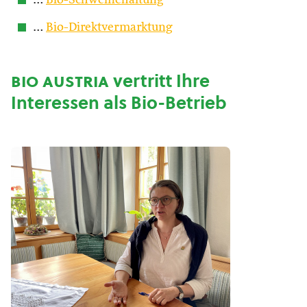
…
Bio-Schweinehaltung
…
Bio-Direktvermarktung
bio austria
vertritt Ihre
Interessen als Bio-Betrieb