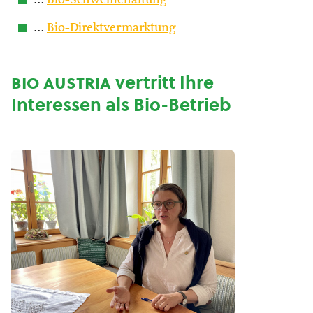
…
Bio-Schweinehaltung
…
Bio-Direktvermarktung
bio austria
vertritt Ihre
Interessen als Bio-Betrieb