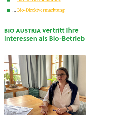
…
Bio-Schweinehaltung
…
Bio-Direktvermarktung
bio austria
vertritt Ihre
Interessen als Bio-Betrieb