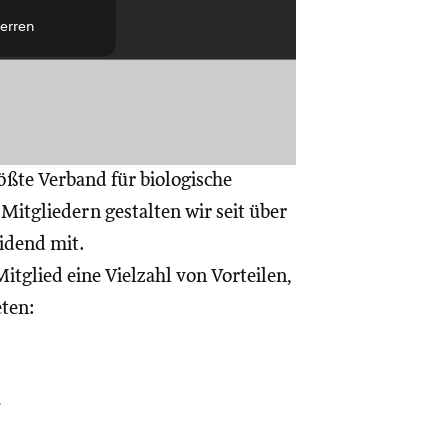
erren
ößte Verband für biologische
itgliedern gestalten wir seit über
eidend mit.
itglied eine Vielzahl von Vorteilen,
eten:
a