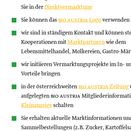
Sie in der
Direktvermarktung
Sie können das
bio austria
Logo
verwenden
wir sind in ständigem Kontakt und können st
Kooperationen mit
Marktpartnern
wie dem
Lebensmittelhandel, Molkereien, Gastro-Märk
wir initiieren Vermarktungsprojekte im In- un
Vorteile bringen
in der österreichweiten
bio austria
Zeitung
aufgelegten
bio austria
Mitgliederinformati
Kleinanzeige
schalten
Sie erhalten aktuelle Marktinformationen und
Sammelbestellungen (z.B. Zucker, Kartoffels