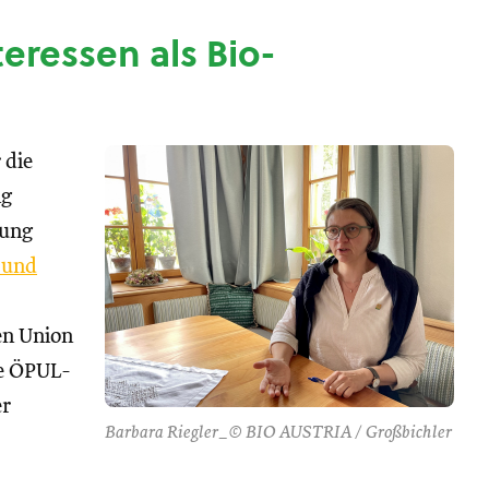
nteressen als Bio-
 die
ng
tung
 und
hen Union
se ÖPUL-
er
Barbara Riegler_© BIO AUSTRIA / Großbichler