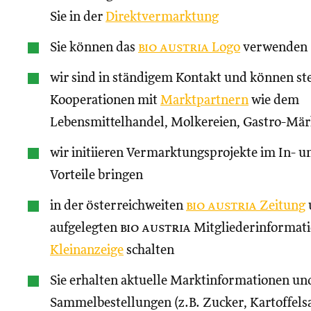
Sie in der
Direktvermarktung
Sie können das
bio austria
Logo
verwenden
wir sind in ständigem Kontakt und können st
Kooperationen mit
Marktpartnern
wie dem
Lebensmittelhandel, Molkereien, Gastro-Märk
wir initiieren Vermarktungsprojekte im In- un
Vorteile bringen
in der österreichweiten
bio austria
Zeitung
aufgelegten
bio austria
Mitgliederinformati
Kleinanzeige
schalten
Sie erhalten aktuelle Marktinformationen und
Sammelbestellungen (z.B. Zucker, Kartoffels