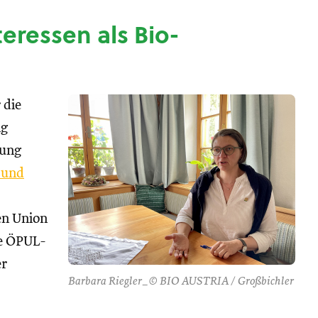
nteressen als Bio-
 die
ng
tung
 und
hen Union
se ÖPUL-
er
Barbara Riegler_© BIO AUSTRIA / Großbichler