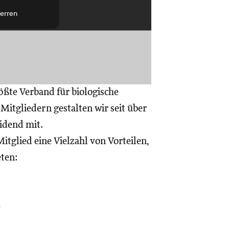
erren
ößte Verband für biologische
itgliedern gestalten wir seit über
eidend mit.
itglied eine Vielzahl von Vorteilen,
eten:
a