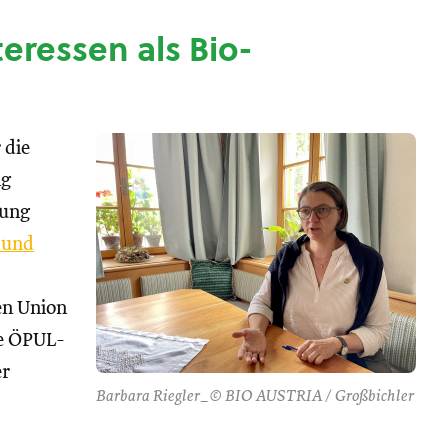
nteressen als Bio-
 die
ng
tung
 und
hen Union
se ÖPUL-
er
Barbara Riegler_© BIO AUSTRIA / Großbichler