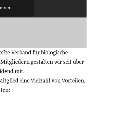
erren
ößte Verband für biologische
itgliedern gestalten wir seit über
eidend mit.
itglied eine Vielzahl von Vorteilen,
eten:
a