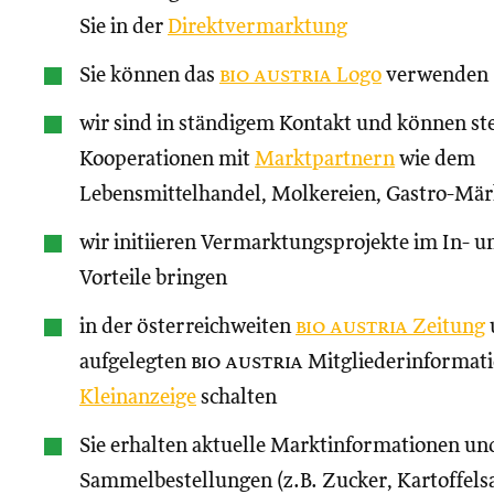
Sie in der
Direktvermarktung
Sie können das
bio austria
Logo
verwenden
wir sind in ständigem Kontakt und können st
Kooperationen mit
Marktpartnern
wie dem
Lebensmittelhandel, Molkereien, Gastro-Märk
wir initiieren Vermarktungsprojekte im In- un
Vorteile bringen
in der österreichweiten
bio austria
Zeitung
aufgelegten
bio austria
Mitgliederinformati
Kleinanzeige
schalten
Sie erhalten aktuelle Marktinformationen und
Sammelbestellungen (z.B. Zucker, Kartoffels