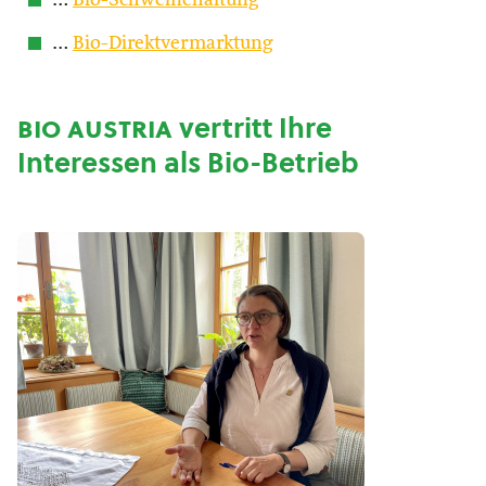
…
Bio-Schweinehaltung
…
Bio-Direktvermarktung
bio austria
vertritt Ihre
Interessen als Bio-Betrieb