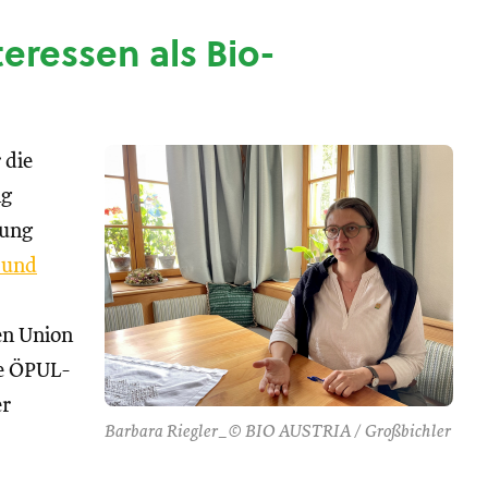
nteressen als Bio-
 die
ng
tung
 und
hen Union
se ÖPUL-
er
Barbara Riegler_© BIO AUSTRIA / Großbichler