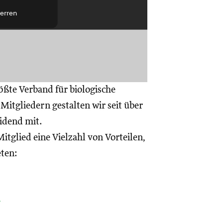
erren
ößte Verband für biologische
itgliedern gestalten wir seit über
eidend mit.
itglied eine Vielzahl von Vorteilen,
eten:
a