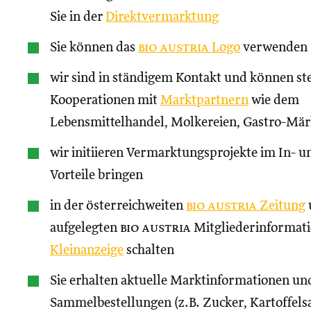
Sie in der
Direktvermarktung
Sie können das
bio austria
Logo
verwenden
wir sind in ständigem Kontakt und können st
Kooperationen mit
Marktpartnern
wie dem
Lebensmittelhandel, Molkereien, Gastro-Märk
wir initiieren Vermarktungsprojekte im In- un
Vorteile bringen
in der österreichweiten
bio austria
Zeitung
aufgelegten
bio austria
Mitgliederinformati
Kleinanzeige
schalten
Sie erhalten aktuelle Marktinformationen und
Sammelbestellungen (z.B. Zucker, Kartoffels