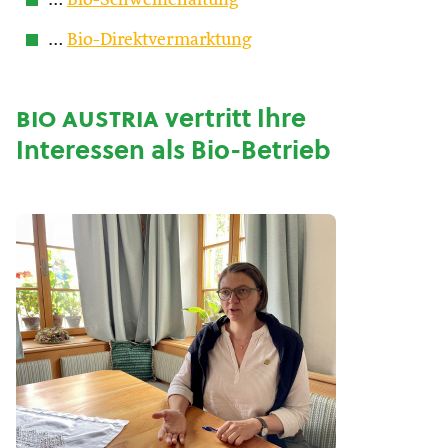
…
Bio-Schweinehaltung
…
Bio-Direktvermarktung
bio austria
vertritt Ihre
Interessen als Bio-Betrieb