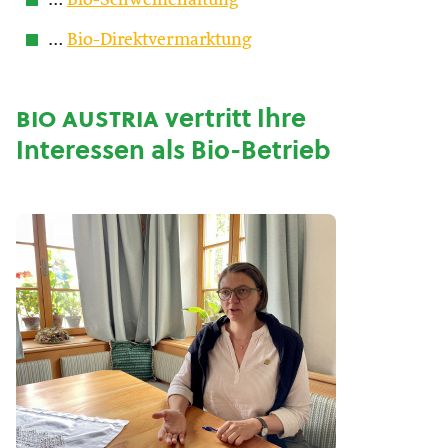
…
Bio-Schweinehaltung
…
Bio-Direktvermarktung
bio austria
vertritt Ihre
Interessen als Bio-Betrieb