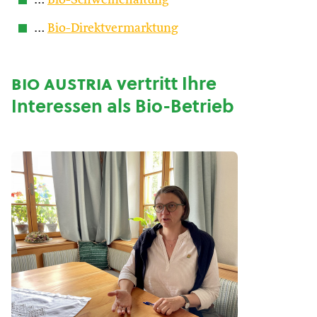
…
Bio-Schweinehaltung
…
Bio-Direktvermarktung
bio austria
vertritt Ihre
Interessen als Bio-Betrieb