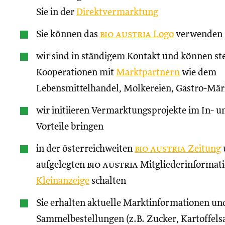
Sie in der
Direktvermarktung
Sie können das
bio austria
Logo
verwenden
wir sind in ständigem Kontakt und können st
Kooperationen mit
Marktpartnern
wie dem
Lebensmittelhandel, Molkereien, Gastro-Märk
wir initiieren Vermarktungsprojekte im In- un
Vorteile bringen
in der österreichweiten
bio austria
Zeitung
aufgelegten
bio austria
Mitgliederinformati
Kleinanzeige
schalten
Sie erhalten aktuelle Marktinformationen und
Sammelbestellungen (z.B. Zucker, Kartoffels