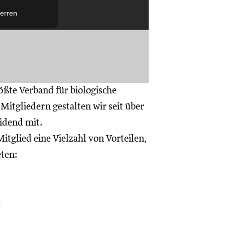
erren
ößte Verband für biologische
itgliedern gestalten wir seit über
eidend mit.
itglied eine Vielzahl von Vorteilen,
eten:
a