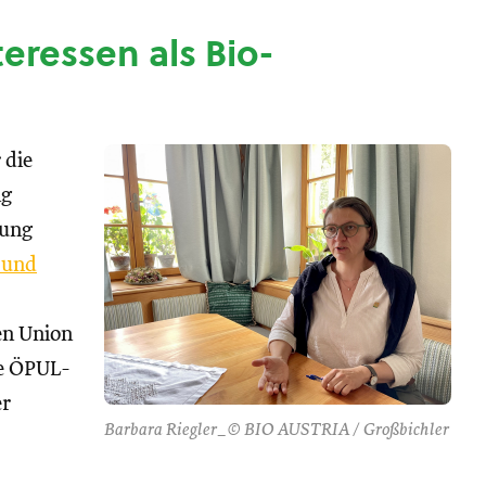
nteressen als Bio-
 die
ng
tung
 und
hen Union
se ÖPUL-
er
Barbara Riegler_© BIO AUSTRIA / Großbichler