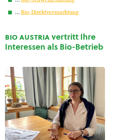
…
Bio-Schweinehaltung
…
Bio-Direktvermarktung
bio austria
vertritt Ihre
Interessen als Bio-Betrieb