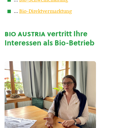
…
Bio-Schweinehaltung
…
Bio-Direktvermarktung
bio austria
vertritt Ihre
Interessen als Bio-Betrieb