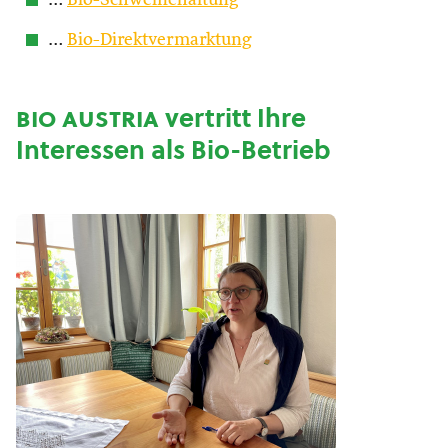
…
Bio-Schweinehaltung
…
Bio-Direktvermarktung
bio austria
vertritt Ihre
Interessen als Bio-Betrieb