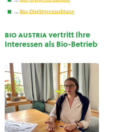
…
Bio-Schweinehaltung
…
Bio-Direktvermarktung
bio austria
vertritt Ihre
Interessen als Bio-Betrieb