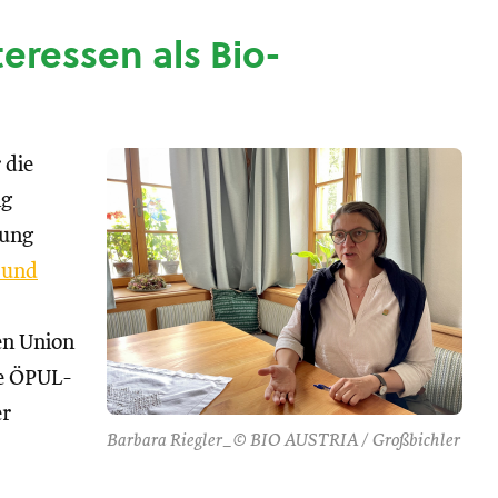
nteressen als Bio-
 die
ng
tung
 und
hen Union
se ÖPUL-
er
Barbara Riegler_© BIO AUSTRIA / Großbichler