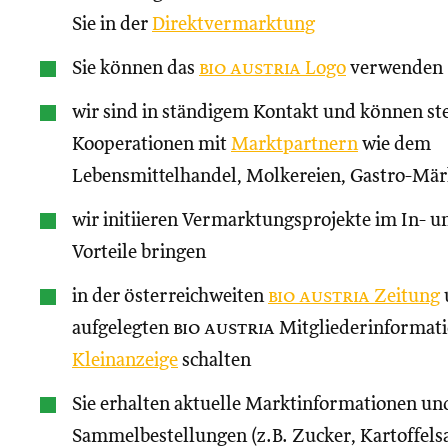
Sie in der
Direktvermarktung
Sie können das
bio austria
Logo
verwenden
wir sind in ständigem Kontakt und können st
Kooperationen mit
Marktpartnern
wie dem
Lebensmittelhandel, Molkereien, Gastro-Märk
wir initiieren Vermarktungsprojekte im In- un
Vorteile bringen
in der österreichweiten
bio austria
Zeitung
aufgelegten
bio austria
Mitgliederinformati
Kleinanzeige
schalten
Sie erhalten aktuelle Marktinformationen und
Sammelbestellungen (z.B. Zucker, Kartoffels