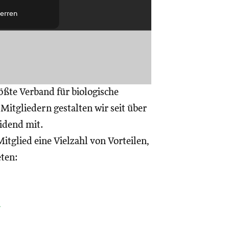
erren
ößte Verband für biologische
itgliedern gestalten wir seit über
eidend mit.
itglied eine Vielzahl von Vorteilen,
eten:
a