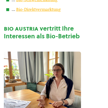
…
Bio-Schweinehaltung
…
Bio-Direktvermarktung
bio austria
vertritt Ihre
Interessen als Bio-Betrieb