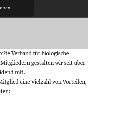
erren
ößte Verband für biologische
itgliedern gestalten wir seit über
eidend mit.
itglied eine Vielzahl von Vorteilen,
eten:
a