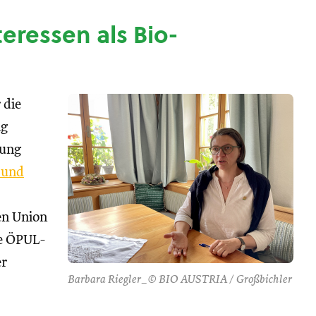
nteressen als Bio-
 die
ng
tung
 und
hen Union
se ÖPUL-
er
Barbara Riegler_© BIO AUSTRIA / Großbichler