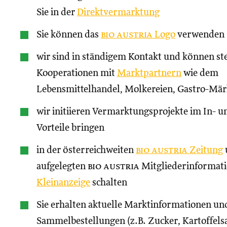
Sie in der
Direktvermarktung
Sie können das
bio austria
Logo
verwenden
wir sind in ständigem Kontakt und können st
Kooperationen mit
Marktpartnern
wie dem
Lebensmittelhandel, Molkereien, Gastro-Märk
wir initiieren Vermarktungsprojekte im In- un
Vorteile bringen
in der österreichweiten
bio austria
Zeitung
aufgelegten
bio austria
Mitgliederinformati
Kleinanzeige
schalten
Sie erhalten aktuelle Marktinformationen und
Sammelbestellungen (z.B. Zucker, Kartoffels