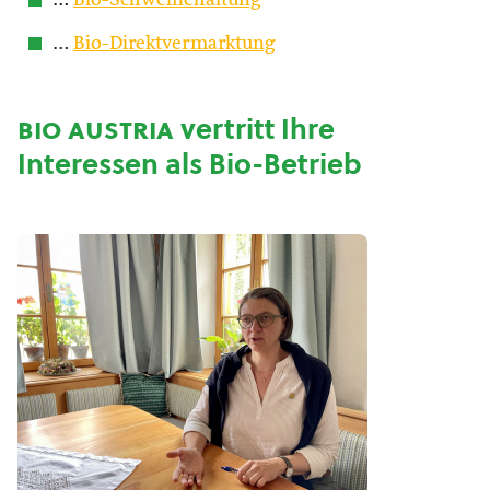
…
Bio-Schweinehaltung
…
Bio-Direktvermarktung
bio austria
vertritt Ihre
Interessen als Bio-Betrieb