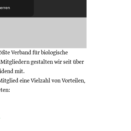
erren
ößte Verband für biologische
itgliedern gestalten wir seit über
eidend mit.
itglied eine Vielzahl von Vorteilen,
eten:
a