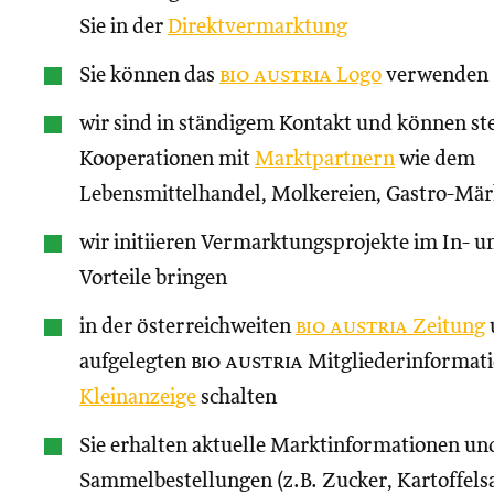
Sie in der
Direktvermarktung
Sie können das
bio austria
Logo
verwenden
wir sind in ständigem Kontakt und können st
Kooperationen mit
Marktpartnern
wie dem
Lebensmittelhandel, Molkereien, Gastro-Märk
wir initiieren Vermarktungsprojekte im In- un
Vorteile bringen
in der österreichweiten
bio austria
Zeitung
aufgelegten
bio austria
Mitgliederinformati
Kleinanzeige
schalten
Sie erhalten aktuelle Marktinformationen und
Sammelbestellungen (z.B. Zucker, Kartoffels