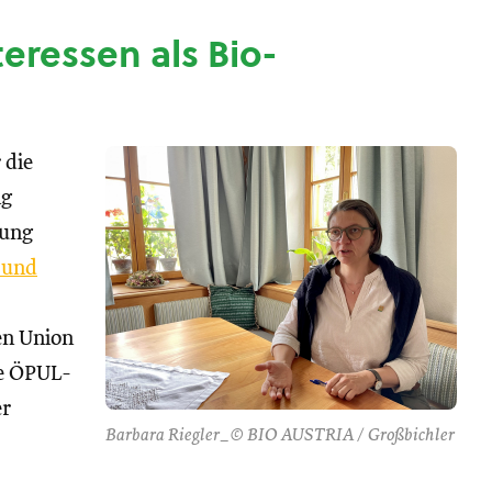
nteressen als Bio-
 die
ng
tung
 und
hen Union
se ÖPUL-
er
Barbara Riegler_© BIO AUSTRIA / Großbichler