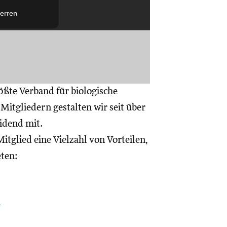
erren
ößte Verband für biologische
itgliedern gestalten wir seit über
eidend mit.
itglied eine Vielzahl von Vorteilen,
eten:
a