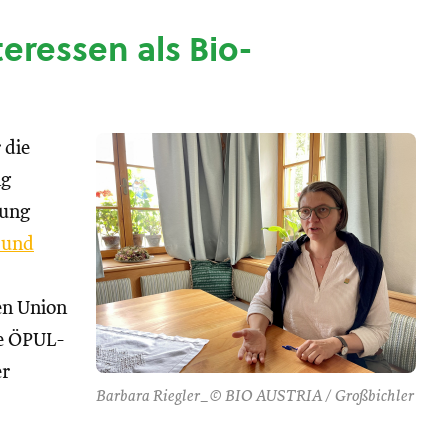
nteressen als Bio-
 die
ng
tung
 und
hen Union
se ÖPUL-
er
Barbara Riegler_© BIO AUSTRIA / Großbichler