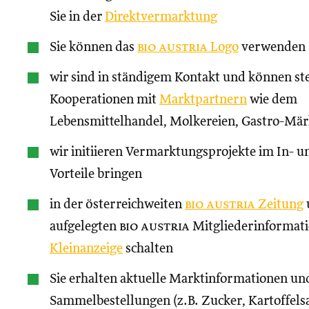
Sie in der
Direktvermarktung
Sie können das
bio austria
Logo
verwenden
wir sind in ständigem Kontakt und können st
Kooperationen mit
Marktpartnern
wie dem
Lebensmittelhandel, Molkereien, Gastro-Märk
wir initiieren Vermarktungsprojekte im In- un
Vorteile bringen
in der österreichweiten
bio austria
Zeitung
aufgelegten
bio austria
Mitgliederinformati
Kleinanzeige
schalten
Sie erhalten aktuelle Marktinformationen und
Sammelbestellungen (z.B. Zucker, Kartoffels