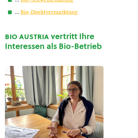
…
Bio-Schweinehaltung
…
Bio-Direktvermarktung
bio austria
vertritt Ihre
Interessen als Bio-Betrieb