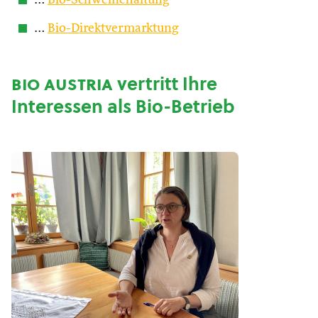
…
Bio-Schweinehaltung
…
Bio-Direktvermarktung
bio austria
vertritt Ihre
Interessen als Bio-Betrieb