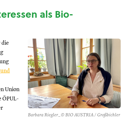
nteressen als Bio-
 die
ng
tung
 und
hen Union
se ÖPUL-
er
Barbara Riegler_© BIO AUSTRIA / Großbichler