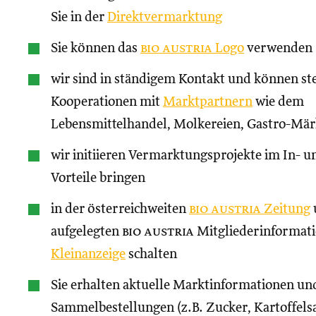
Sie in der
Direktvermarktung
Sie können das
bio austria
Logo
verwenden
wir sind in ständigem Kontakt und können st
Kooperationen mit
Marktpartnern
wie dem
Lebensmittelhandel, Molkereien, Gastro-Märk
wir initiieren Vermarktungsprojekte im In- un
Vorteile bringen
in der österreichweiten
bio austria
Zeitung
aufgelegten
bio austria
Mitgliederinformati
Kleinanzeige
schalten
Sie erhalten aktuelle Marktinformationen und
Sammelbestellungen (z.B. Zucker, Kartoffels