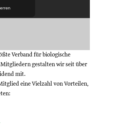
erren
ößte Verband für biologische
itgliedern gestalten wir seit über
eidend mit.
itglied eine Vielzahl von Vorteilen,
eten:
a