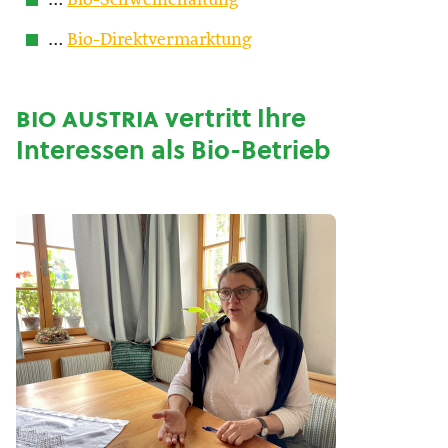
…
Bio-Schweinehaltung
…
Bio-Direktvermarktung
bio austria
vertritt Ihre
Interessen als Bio-Betrieb