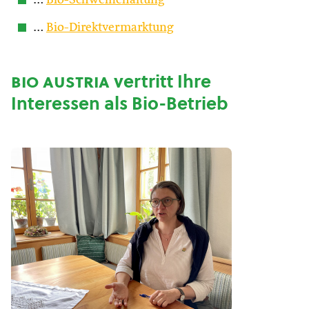
…
Bio-Schweinehaltung
…
Bio-Direktvermarktung
bio austria
vertritt Ihre
Interessen als Bio-Betrieb