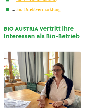
…
Bio-Schweinehaltung
…
Bio-Direktvermarktung
bio austria
vertritt Ihre
Interessen als Bio-Betrieb