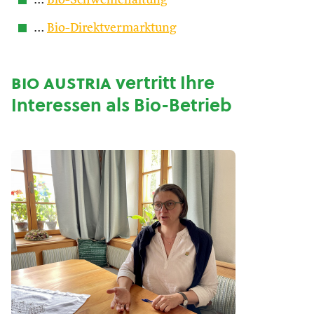
…
Bio-Schweinehaltung
…
Bio-Direktvermarktung
bio austria
vertritt Ihre
Interessen als Bio-Betrieb