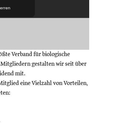
erren
ößte Verband für biologische
itgliedern gestalten wir seit über
eidend mit.
itglied eine Vielzahl von Vorteilen,
eten:
a