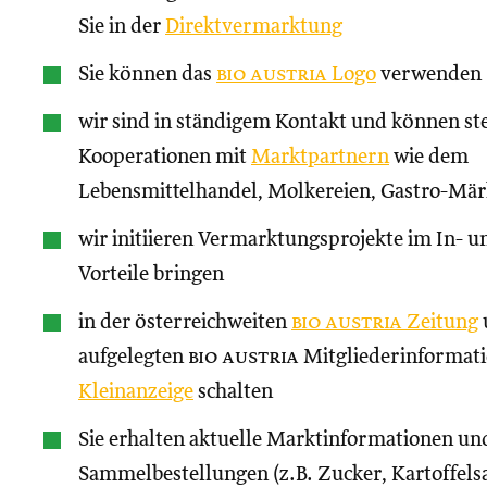
Sie in der
Direktvermarktung
Sie können das
bio austria
Logo
verwenden
wir sind in ständigem Kontakt und können st
Kooperationen mit
Marktpartnern
wie dem
Lebensmittelhandel, Molkereien, Gastro-Märk
wir initiieren Vermarktungsprojekte im In- un
Vorteile bringen
in der österreichweiten
bio austria
Zeitung
aufgelegten
bio austria
Mitgliederinformati
Kleinanzeige
schalten
Sie erhalten aktuelle Marktinformationen und
Sammelbestellungen (z.B. Zucker, Kartoffels