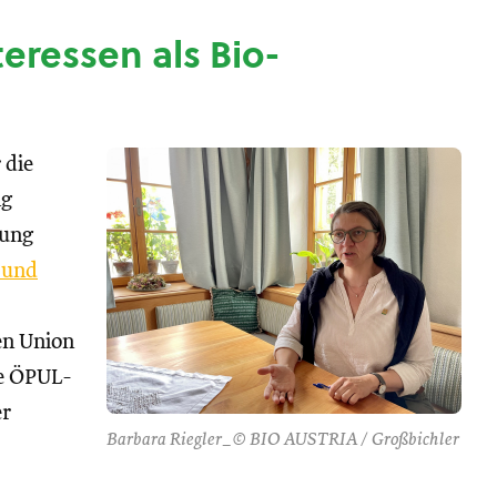
nteressen als Bio-
 die
ng
tung
 und
hen Union
se ÖPUL-
er
Barbara Riegler_© BIO AUSTRIA / Großbichler