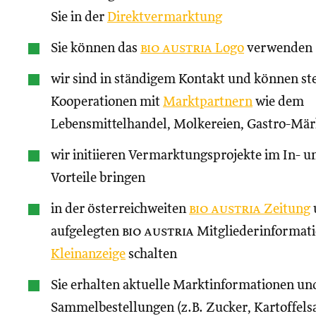
Sie in der
Direktvermarktung
Sie können das
bio austria
Logo
verwenden
wir sind in ständigem Kontakt und können st
Kooperationen mit
Marktpartnern
wie dem
Lebensmittelhandel, Molkereien, Gastro-Märk
wir initiieren Vermarktungsprojekte im In- un
Vorteile bringen
in der österreichweiten
bio austria
Zeitung
aufgelegten
bio austria
Mitgliederinformati
Kleinanzeige
schalten
Sie erhalten aktuelle Marktinformationen und
Sammelbestellungen (z.B. Zucker, Kartoffels