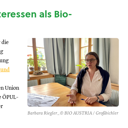
nteressen als Bio-
 die
ng
tung
 und
hen Union
se ÖPUL-
er
Barbara Riegler_© BIO AUSTRIA / Großbichler