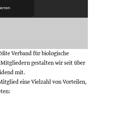
erren
ößte Verband für biologische
itgliedern gestalten wir seit über
eidend mit.
itglied eine Vielzahl von Vorteilen,
eten:
a