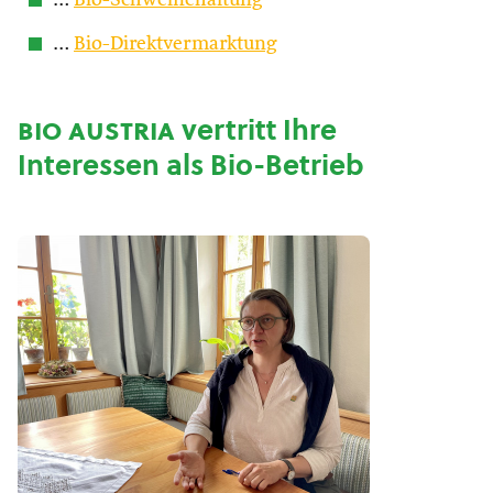
…
Bio-Schweinehaltung
…
Bio-Direktvermarktung
bio austria
vertritt Ihre
Interessen als Bio-Betrieb