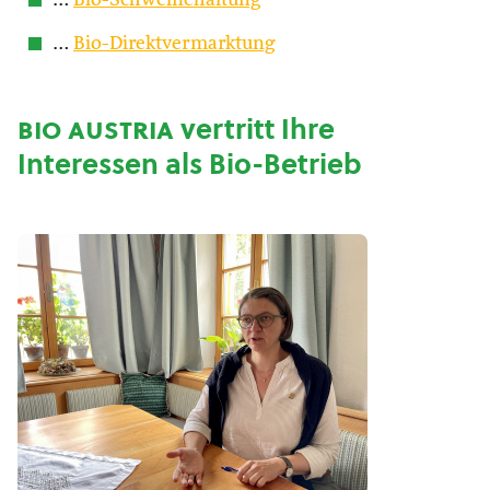
…
Bio-Schweinehaltung
…
Bio-Direktvermarktung
bio austria
vertritt Ihre
Interessen als Bio-Betrieb