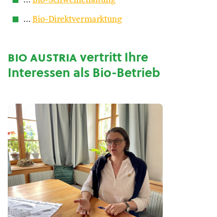
…
Bio-Schweinehaltung
…
Bio-Direktvermarktung
bio austria
vertritt Ihre
Interessen als Bio-Betrieb