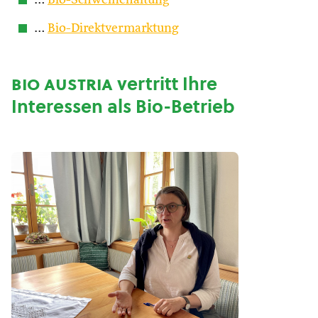
…
Bio-Schweinehaltung
…
Bio-Direktvermarktung
bio austria
vertritt Ihre
Interessen als Bio-Betrieb