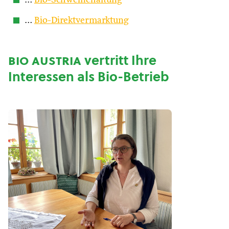
…
Bio-Schweinehaltung
…
Bio-Direktvermarktung
bio austria
vertritt Ihre
Interessen als Bio-Betrieb