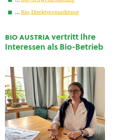
…
Bio-Schweinehaltung
…
Bio-Direktvermarktung
bio austria
vertritt Ihre
Interessen als Bio-Betrieb