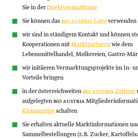
Sie in der
Direktvermarktung
Sie können das
bio austria
Logo
verwenden
wir sind in ständigem Kontakt und können st
Kooperationen mit
Marktpartnern
wie dem
Lebensmittelhandel, Molkereien, Gastro-Märk
wir initiieren Vermarktungsprojekte im In- un
Vorteile bringen
in der österreichweiten
bio austria
Zeitung
aufgelegten
bio austria
Mitgliederinformati
Kleinanzeige
schalten
Sie erhalten aktuelle Marktinformationen und
Sammelbestellungen (z.B. Zucker, Kartoffels