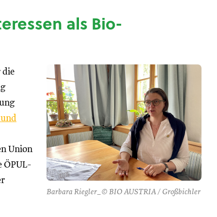
nteressen als Bio-
 die
ng
tung
 und
hen Union
se ÖPUL-
er
Barbara Riegler_© BIO AUSTRIA / Großbichler