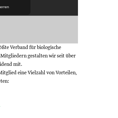
erren
ößte Verband für biologische
itgliedern gestalten wir seit über
eidend mit.
itglied eine Vielzahl von Vorteilen,
eten:
a