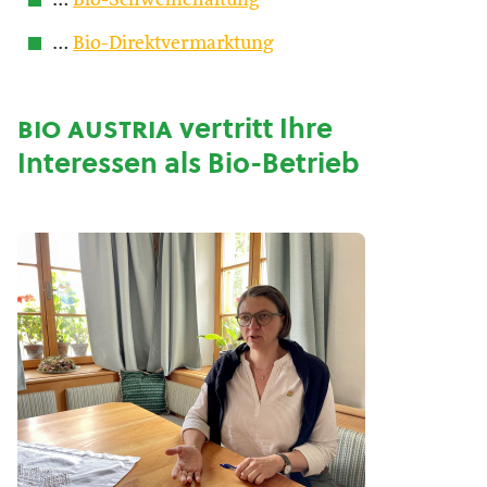
…
Bio-Schweinehaltung
…
Bio-Direktvermarktung
bio austria
vertritt Ihre
Interessen als Bio-Betrieb