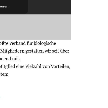
erren
ößte Verband für biologische
itgliedern gestalten wir seit über
eidend mit.
itglied eine Vielzahl von Vorteilen,
eten:
a