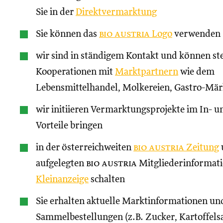
Sie in der
Direktvermarktung
Sie können das
bio austria
Logo
verwenden
wir sind in ständigem Kontakt und können st
Kooperationen mit
Marktpartnern
wie dem
Lebensmittelhandel, Molkereien, Gastro-Märk
wir initiieren Vermarktungsprojekte im In- un
Vorteile bringen
in der österreichweiten
bio austria
Zeitung
aufgelegten
bio austria
Mitgliederinformati
Kleinanzeige
schalten
Sie erhalten aktuelle Marktinformationen und
Sammelbestellungen (z.B. Zucker, Kartoffels