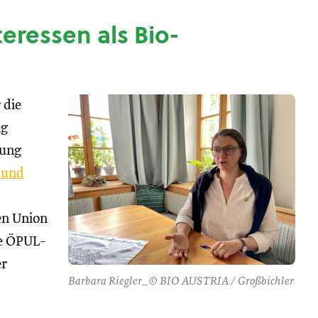
nteressen als Bio-
 die
ng
tung
 und
hen Union
se ÖPUL-
er
Barbara Riegler_© BIO AUSTRIA / Großbichler