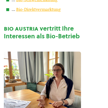
…
Bio-Schweinehaltung
…
Bio-Direktvermarktung
bio austria
vertritt Ihre
Interessen als Bio-Betrieb