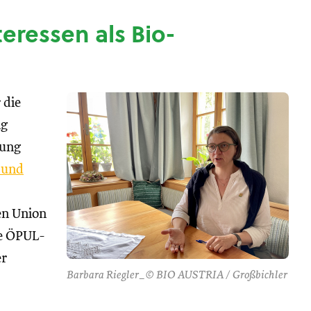
nteressen als Bio-
 die
ng
tung
 und
hen Union
se ÖPUL-
er
Barbara Riegler_© BIO AUSTRIA / Großbichler