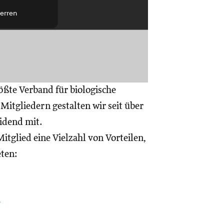
erren
ößte Verband für biologische
itgliedern gestalten wir seit über
eidend mit.
itglied eine Vielzahl von Vorteilen,
eten:
a