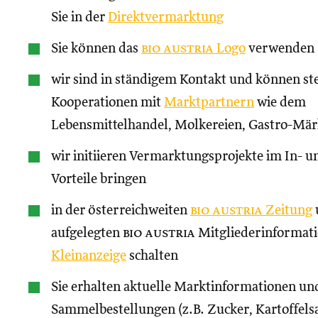
Sie in der
Direktvermarktung
Sie können das
bio austria
Logo
verwenden
wir sind in ständigem Kontakt und können st
Kooperationen mit
Marktpartnern
wie dem
Lebensmittelhandel, Molkereien, Gastro-Märk
wir initiieren Vermarktungsprojekte im In- un
Vorteile bringen
in der österreichweiten
bio austria
Zeitung
aufgelegten
bio austria
Mitgliederinformati
Kleinanzeige
schalten
Sie erhalten aktuelle Marktinformationen und
Sammelbestellungen (z.B. Zucker, Kartoffels