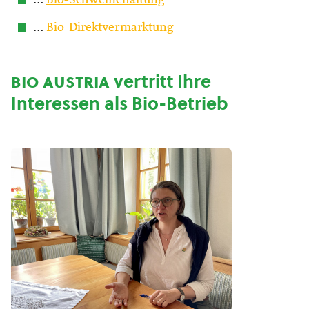
…
Bio-Schweinehaltung
…
Bio-Direktvermarktung
bio austria
vertritt Ihre
Interessen als Bio-Betrieb