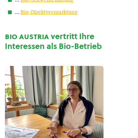
…
Bio-Schweinehaltung
…
Bio-Direktvermarktung
bio austria
vertritt Ihre
Interessen als Bio-Betrieb