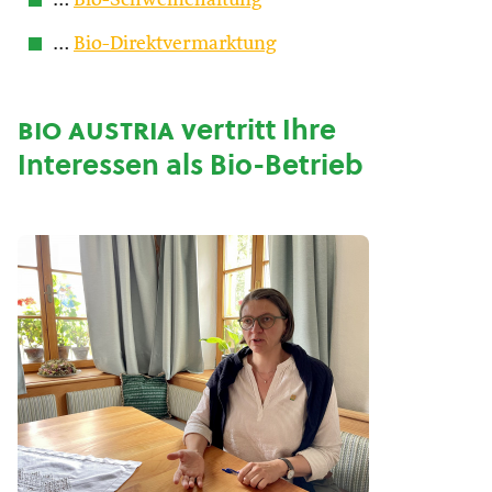
…
Bio-Schweinehaltung
…
Bio-Direktvermarktung
bio austria
vertritt Ihre
Interessen als Bio-Betrieb